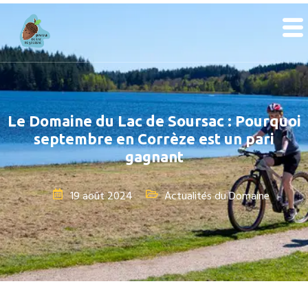
Le Domaine du Lac de Soursac : Pourquoi
septembre en Corrèze est un pari
gagnant
19 août 2024
Actualités du Domaine