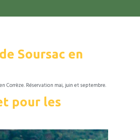
ion
En groupe
La Corrèze
Blog
 de Soursac en
en Corrèze. Réservation mai, juin et septembre.
et pour les