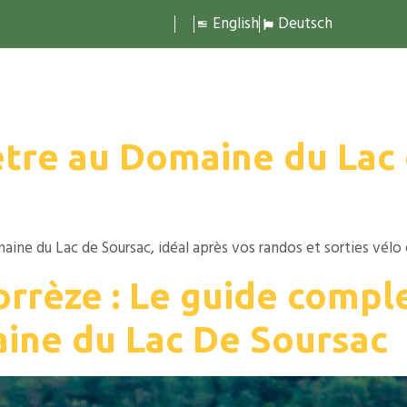
English
Deutsch
Gîtes
Séjours
Tarifs et réservat
être au Domaine du Lac
ine du Lac de Soursac, idéal après vos randos et sorties vélo 
orrèze : Le guide compl
ine du Lac De Soursac