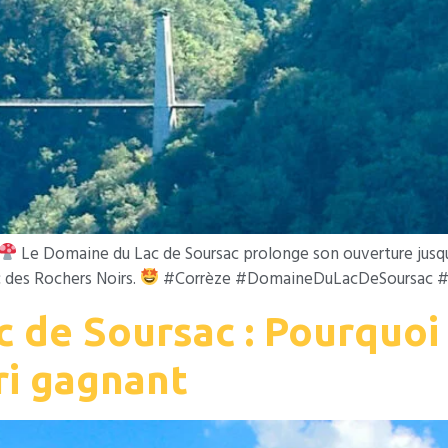
Le Domaine du Lac de Soursac prolonge son ouverture jusqu’
c des Rochers Noirs.
#Corrèze #DomaineDuLacDeSoursac #
c de Soursac : Pourquo
ri gagnant