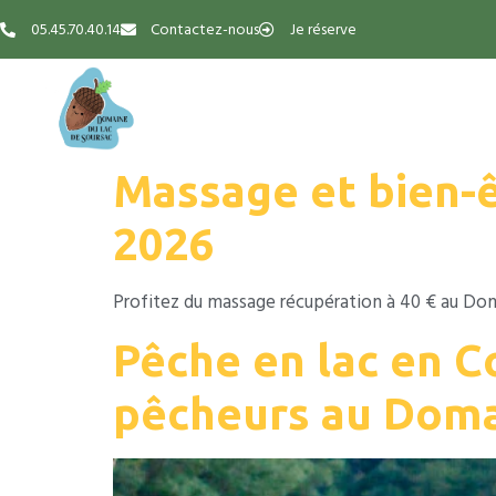
05.45.70.40.14
Contactez-nous
Je réserve
Camping
Massage et bien-
2026
Profitez du massage récupération à 40 € au Doma
Pêche en lac en C
pêcheurs au Doma