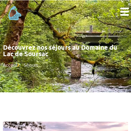
Découvrez nos séjours au Domaine du
Lac de Soursac
Accueil
Séjours