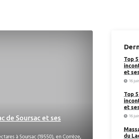
Dern
Top 5
incon
et se
16 ju
Top 5
incon
et se
16 ju
ac de Soursac et ses
Massa
ctares à Soursac (19550), en Corrèze,
du La