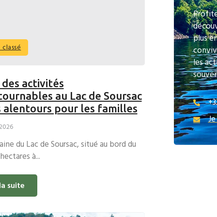
Profit
découv
plus e
 classé
convivi
les act
souven
 des activités
tournables au Lac de Soursac
+3
s alentours pour les familles
Je
 2026
ne du Lac de Soursac, situé au bord du
hectares à...
la suite