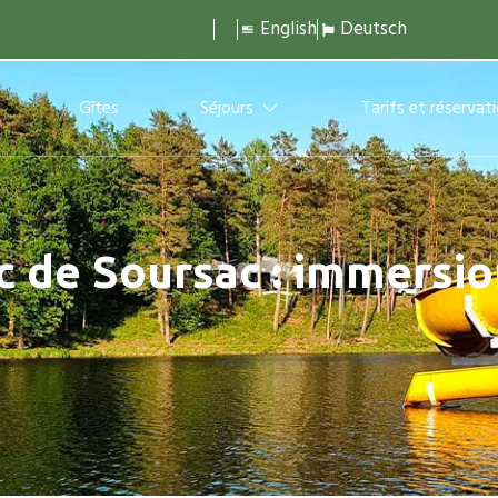
English
Deutsch
Gîtes
Séjours
Tarifs et réservat
 de Soursac : immersio