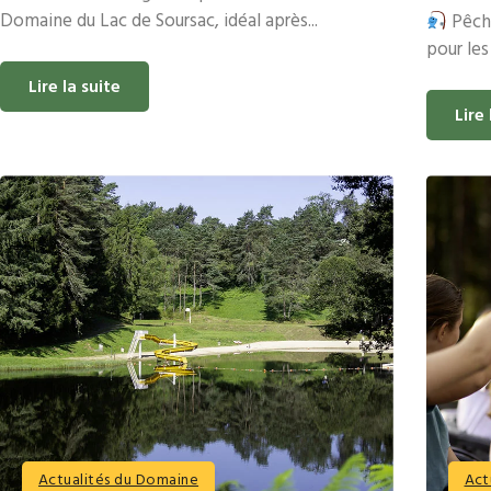
Domaine du Lac de Soursac, idéal après...
Pêche
pour les
Lire la suite
Lire 
Actualités du Domaine
Act