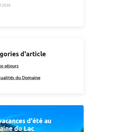
il 2026
gories d'article
os séjours
ualités du Domaine
vacances d'été au
ine du Lac