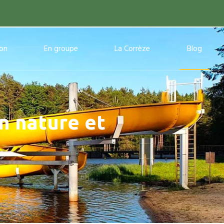
ion
En groupe
La Corrèze
Blog
n nature et