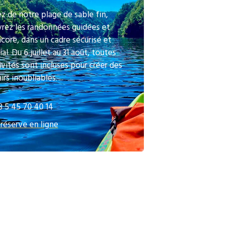
ez de notre plage de sable fin,
rez les randonnées guidées et
ncore, dans un cadre sécurisé et
al. Du 6 juillet au 31 août, toutes
ivités sont incluses pour créer des
irs inoubliables.
3 5 45 70 40 14
 réserve en ligne