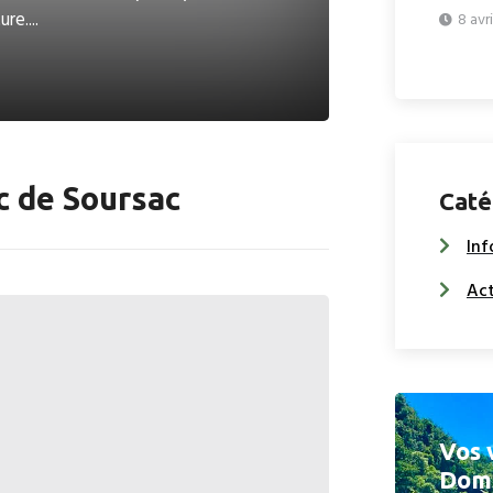
re....
8 avr
c de Soursac
Caté
Inf
Act
Vos 
Doma