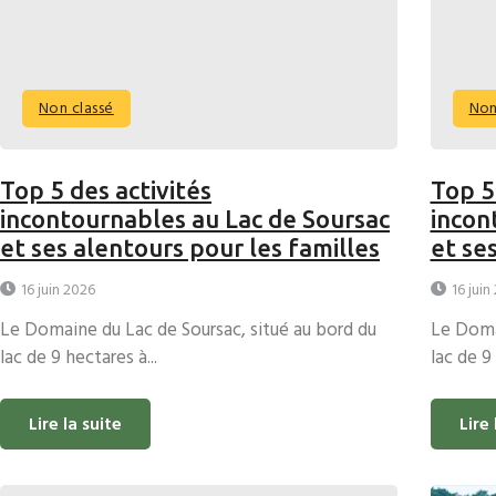
Non classé
Non
Top 5 des activités
Top 5
incontournables au Lac de Soursac
incon
et ses alentours pour les familles
et se
16 juin 2026
16 juin
Le Domaine du Lac de Soursac, situé au bord du
Le Domai
lac de 9 hectares à...
lac de 9 
Lire la suite
Lire 