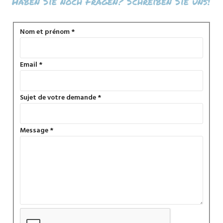
Haben Sie noch Fragen? Schreiben Sie uns!
Formulaire
Nom et prénom
*
de
contact
Email
*
Sujet de votre demande
*
Message
*