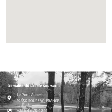
Domaine du Lac de Soursac
Le Pont Aubert,
19550 SOURSAC, FRANCE
+33 5 45 70 40 14